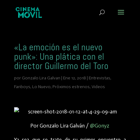
«La emoción es el nuevo
punk»: Una plática con el
director Guillermo del Toro
por
Gonzalo Lira Galvan
|
Ene 12, 2018
|
Entrevistas
,
Fanboys
,
Lo Nuevo
,
Próximos estrenos
,
Videos
Por Gonzalo Lira Galván /
@Gonyz
Ya sea que se trate de su primer encuentro a