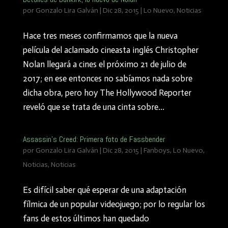
por
Gonzalo Lira Galván
|
Dic 28, 2015
|
Lo Nuevo
,
Noticias
Hace tres meses confirmamos que la nueva
película del aclamado cineasta inglés Christopher
Nolan llegará a cines el próximo 21 de julio de
2017; en ese entonces no sabíamos nada sobre
dicha obra, pero hoy The Hollywood Reporter
reveló que se trata de una cinta sobre...
Assassin's Creed: Primera foto de Fassbender
por
Gonzalo Lira Galván
|
Dic 28, 2015
|
Fanboys
,
Lo Nuevo
,
Noticias
,
Noticias
Es difícil saber qué esperar de una adaptación
fílmica de un popular videojuego; por lo regular los
fans de estos últimos han quedado